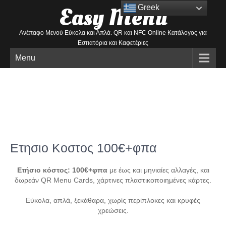
Easy
Menu
Greek
Ανέπαφο Μενού Εύκολα και Απλά. QR και NFC Online Κατάλογος για
Εστιατόρια και Καφετέριες
Menu
Ετησιο Κοστος 100€+φπα
Ετήσιο κόστος: 100€+φπα
με έως και μηνιαίες αλλαγές, και
δωρεάν QR Menu Cards, χάρτινες πλαστικοποιημένες κάρτες.
Εύκολα, απλά, ξεκάθαρα, χωρίς περίπλοκες και κρυφές
χρεώσεις.